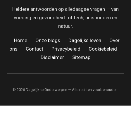
Heldere antwoorden op alledaagse vragen — van
voeding en gezondheid tot tech, huishouden en
natuur.
Home
·
Onze blogs
·
Dagelijks leven
·
Over
ons
·
Contact
·
Privacybeleid
·
Cookiebeleid
·
Disclaimer
·
Sitemap
© 2026 Dagelijkse Onderwerpen — Alle rechten voorbehouden.