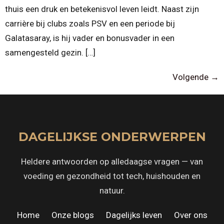
thuis een druk en betekenisvol leven leidt. Naast zijn
carrière bij clubs zoals PSV en een periode bij
Galatasaray, is hij vader en bonusvader in een
samengesteld gezin. […]
Volgende
→
DAGELIJKSE ONDERWERPEN
Heldere antwoorden op alledaagse vragen — van
voeding en gezondheid tot tech, huishouden en
natuur.
Home
·
Onze blogs
·
Dagelijks leven
·
Over ons