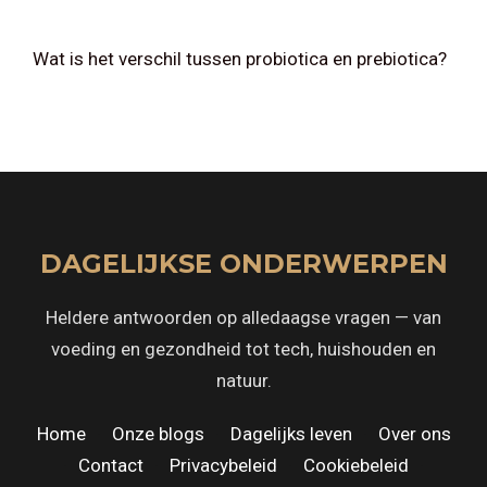
Wat is het verschil tussen probiotica en prebiotica?
DAGELIJKSE ONDERWERPEN
Heldere antwoorden op alledaagse vragen — van
voeding en gezondheid tot tech, huishouden en
natuur.
Home
·
Onze blogs
·
Dagelijks leven
·
Over ons
·
Contact
·
Privacybeleid
·
Cookiebeleid
·