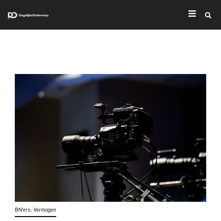
,
BN'ers
Vermogen