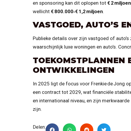
en sponsoring kan dit oplopen tot
€ 2 miljoe
wellicht
€ 800.000‑€ 1,2 miljoen
.
VASTGOED, AUTO’S E
Publieke details over zijn vastgoed of auto’s
waarschijnlijk luxe woningen en auto’s. Conc
TOEKOMSTPLANNEN E
ONTWIKKELINGEN
In 2025 ligt de focus voor Frenkie de Jong op
een contract tot 2029, wat financiële stabilite
en internationaal niveau, en zijn merkwaard
zijn.
Delen: