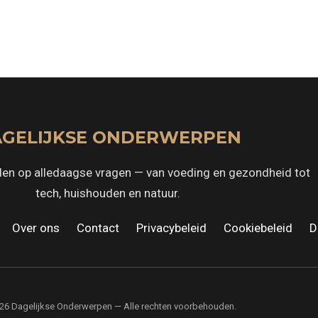
GELIJKSE ONDERWERPEN
en op alledaagse vragen — van voeding en gezondheid tot
tech, huishouden en natuur.
·
Over ons
·
Contact
·
Privacybeleid
·
Cookiebeleid
·
D
26 Dagelijkse Onderwerpen — Alle rechten voorbehouden.