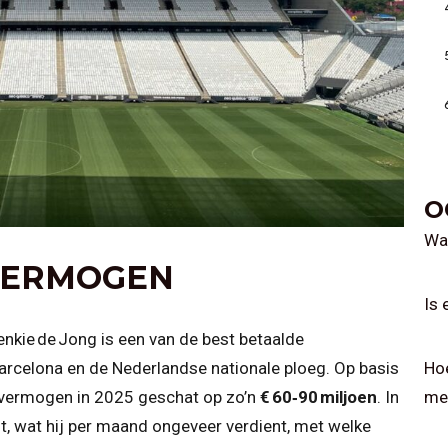
O
Wat
 VERMOGEN
Is 
nkie de Jong is een van de best betaalde
arcelona en de Nederlandse nationale ploeg. Op basis
Ho
n vermogen in 2025 geschat op zo’n
€ 60‑90 miljoen
. In
me
ft, wat hij per maand ongeveer verdient, met welke