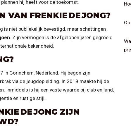
e plannen hij heeft voor de toekomst.
Hoe
N VAN FRENKIE DE JONG?
Op 
 is niet publiekelijk bevestigd, maar schattingen
ljoen
. Zijn vermogen is de afgelopen jaren gegroeid
Wat
nternationale bekendheid.
pre
NG?
 in Gorinchem, Nederland. Hij begon zijn
rbrak via de jeugdopleiding. In 2019 maakte hij de
n. Inmiddels is hij een vaste waarde bij club en land,
ntie en rustige stijl.
KIE DE JONG ZIJN
WD?