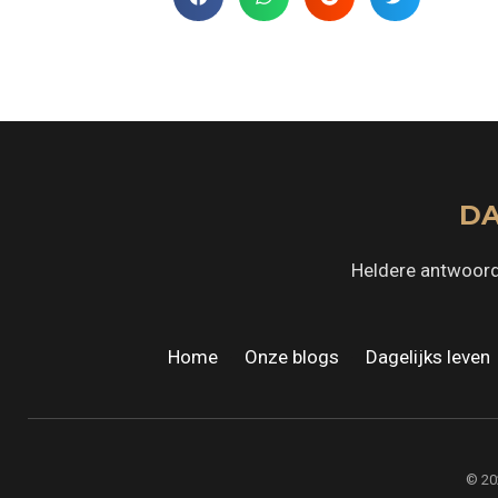
DA
Heldere antwoord
Home
·
Onze blogs
·
Dagelijks leven
© 20