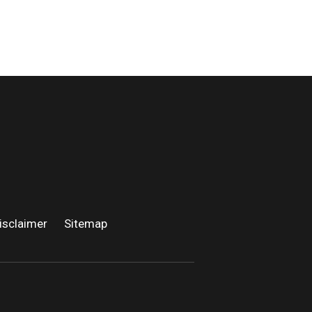
isclaimer
·
Sitemap