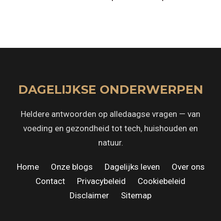
DAGELIJKSE ONDERWERPEN
Heldere antwoorden op alledaagse vragen — van
voeding en gezondheid tot tech, huishouden en
natuur.
Home
·
Onze blogs
·
Dagelijks leven
·
Over ons
·
Contact
·
Privacybeleid
·
Cookiebeleid
·
Disclaimer
·
Sitemap