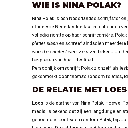
WIE IS NINA POLAK?
Nina Polak is een Nederlandse schrijfster en
studeerde Nederlandse taal en cultuur en ver
volledig richtte op haar schrijfcarrière. Po
pletter slaan
en schreef sindsdien meerdere
woord
en
Buitenleven
. Ze staat bekend om haar
bespreken van haar identiteit.
Persoonlijk omschrijft Polak zichzelf als lesb
gekenmerkt door thema’s rondom relaties, iden
DE RELATIE MET LOES
Loes
is de partner van Nina Polak. Hoewel P
media, is bekend dat zij een langdurige en s
genoemd in contexten rondom Polak, bijvoorb
haar werk. De achternaam, achtergrond of ber