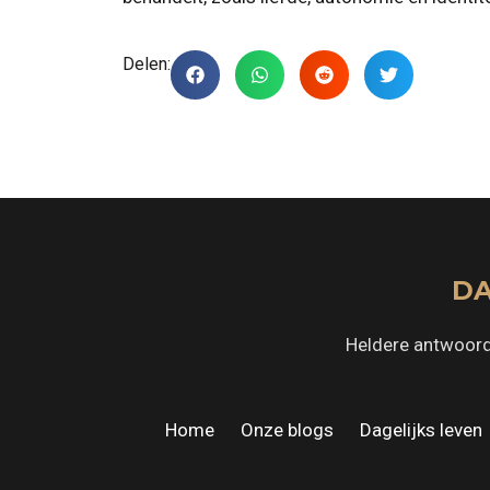
Delen:
DA
Heldere antwoord
Home
·
Onze blogs
·
Dagelijks leven