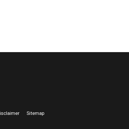
isclaimer
·
Sitemap