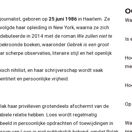
O
 journalist, geboren op
25 juni 1986
in Haarlem. Ze
Wat
volgde haar opleiding in New York, waarna ze zich
lak debuteerde in 2014 met de roman
We zullen niet te
Is 
 bekroonde boeken, waaronder
Gebrek is een groot
 scherpe observaties, literaire stijl en het openlijk
Ho
me
isch nihilist, en haar schrijverschap wordt vaak
titeit en persoonlijke vrijheid.
Hoe
Op 
olak haar privéleven grotendeels afschermt van de
tabiele relatie hebben. Loes wordt regelmatig
Wat
eeld in persoonlijke opdrachten of toewijdingen in
pre
oep van Loes is niet publiekelijk bekend, omdat Polak