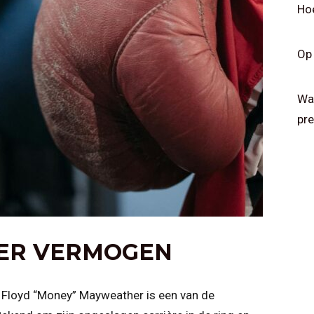
Hoe
Op 
Wat
pre
ER VERMOGEN
 Floyd “Money” Mayweather is een van de