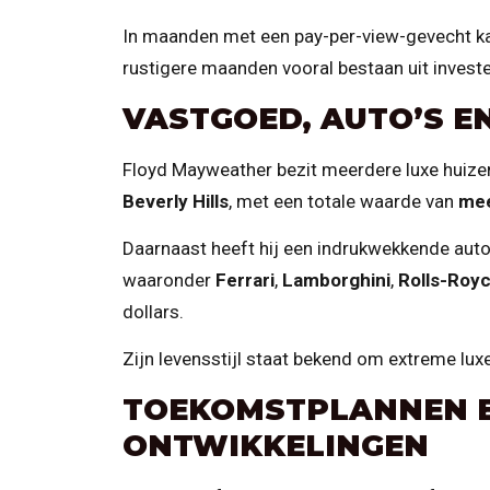
In maanden met een pay-per-view-gevecht kan
rustigere maanden vooral bestaan uit inves
VASTGOED, AUTO’S E
Floyd Mayweather bezit meerdere luxe huizen 
Beverly Hills
, met een totale waarde van
mee
Daarnaast heeft hij een indrukwekkende autoc
waaronder
Ferrari
,
Lamborghini
,
Rolls-Roy
dollars.
Zijn levensstijl staat bekend om extreme lux
TOEKOMSTPLANNEN E
ONTWIKKELINGEN