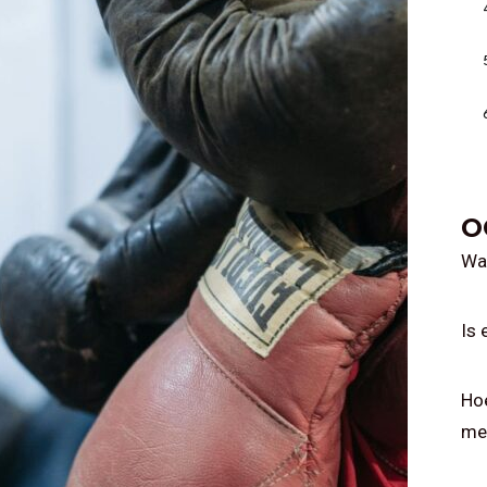
O
Wat
Is 
Ho
me