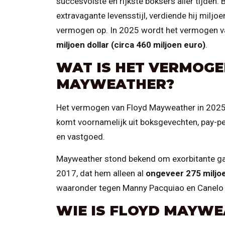
succesvolste en rijkste boksers aller tijden.
extravagante levensstijl, verdiende hij milj
vermogen op. In 2025 wordt het vermogen 
miljoen dollar (circa 460 miljoen euro)
.
WAT IS HET VERMOGE
MAYWEATHER?
Het vermogen van Floyd Mayweather in 202
komt voornamelijk uit boksgevechten, pay-pe
en vastgoed.
Mayweather stond bekend om exorbitante ga
2017, dat hem alleen al
ongeveer 275 miljoe
waaronder tegen Manny Pacquiao en Canelo Á
WIE IS FLOYD MAYW