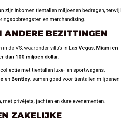
 zijn inkomen tientallen miljoenen bedragen, terwijl
teringsopbrengsten en merchandising.
N ANDERE BEZITTINGEN
in de VS, waaronder villa’s in
Las Vegas, Miami en
r dan 100 miljoen dollar
.
ollectie met tientallen luxe- en sportwagens,
ce
en
Bentley
, samen goed voor tientallen miljoenen
e, met privéjets, jachten en dure evenementen.
N ZAKELIJKE