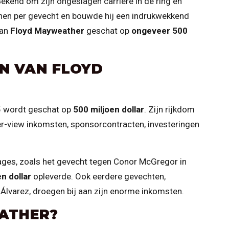
 Bekend om zijn ongeslagen carrière in de ring en
oenen per gevecht en bouwde hij een indrukwekkend
van
Floyd Mayweather
geschat op
ongeveer 500
N VAN FLOYD
5 wordt geschat op
500 miljoen dollar
. Zijn rijkdom
r-view inkomsten, sponsorcontracten, investeringen
ges, zoals het gevecht tegen Conor McGregor in
n dollar
opleverde. Ook eerdere gevechten,
lvarez, droegen bij aan zijn enorme inkomsten.
EATHER?